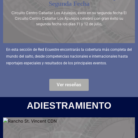
Segunda Fecha
Circuito Centro Caballar Los Azulejos, éxito en su segunda fecha El
Circuito Centro Caballar Los Azulejos celebró con gran éxito su
segunda fecha los días 11 y 12 de julio,
En esta sección de Red Ecuestre encontrarás la cobertura más completa del
mundo del salto, desde competencias nacionales e internacionales hasta
reportajes especiales y resultados de los principales eventos.
Ver reseñas
ADIESTRAMIENTO