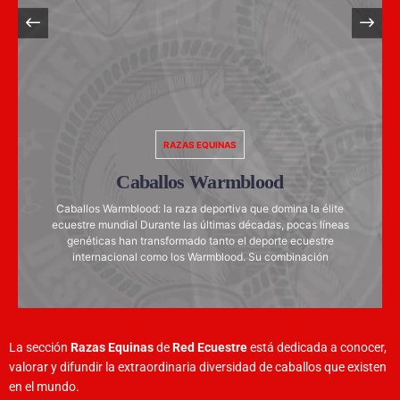
RAZAS EQUINAS
Caballos Warmblood
Caballos Warmblood: la raza deportiva que domina la élite
ecuestre mundial Durante las últimas décadas, pocas líneas
genéticas han transformado tanto el deporte ecuestre
internacional como los Warmblood. Su combinación
La sección
Razas Equinas
de
Red Ecuestre
está dedicada a conocer,
valorar y difundir la extraordinaria diversidad de caballos que existen
en el mundo.