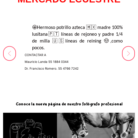
POTRILLO AZTECA
🤩
Hermoso potrillo azteca
🇲🇽
madre 100%
lusitana
🇵🇹
líneas de rejoneo y padre 1/4
de milla
🇺🇸
líneas de reining
🤠
,como
pocos.
CONTACTAR A
Mauricio Landa 55 1884 0344
Dr. Francisco Romero. 55 4766 7242
Conoce la nueva página de nuestro fotógrafo profesional
$
48,500.00