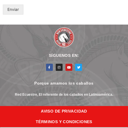
Enviar
SÍGUENOS EN:
F
I
Y
T
a
n
o
w
c
s
u
i
e
t
t
t
b
a
u
t
o
g
b
e
Porque amamos los caballos
o
r
e
r
k
a
-
m
f
Red Ecuestre, El referente de los caballos en Latinoamérica.
AVISO DE PRIVACIDAD
TÉRMINOS Y CONDICIONES