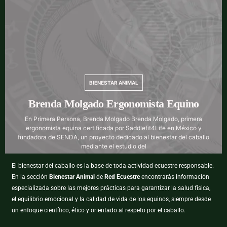
BIENESTAR ANIMAL
Brenda Molgado Ergonomista Equino
En Primera Persona, Brenda Molgado Brenda Molgado, primera
ergonomista equina certificada por Saddlefit4Life en México y
fundadora de SENDA, un proyecto dedicado al bienestar del caballo
mediante el estudio del
El bienestar del caballo es la base de toda actividad ecuestre responsable.
En la sección
Bienestar Animal
de
Red Ecuestre
encontrarás información
especializada sobre las mejores prácticas para garantizar la salud física,
el equilibrio emocional y la calidad de vida de los equinos, siempre desde
un enfoque científico, ético y orientado al respeto por el caballo.