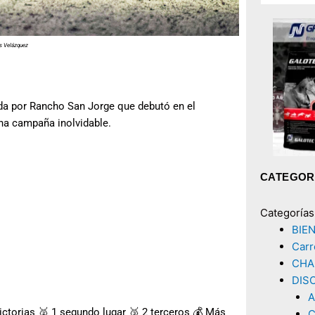
os Velázquez
iada por Rancho San Jorge que debutó en el
na campaña inolvidable.
CATEGOR
Categorías
BIE
Carr
CHA
DIS
A
ictorias 🥈 1 segundo lugar 🥉 2 terceros 💰 Más
C