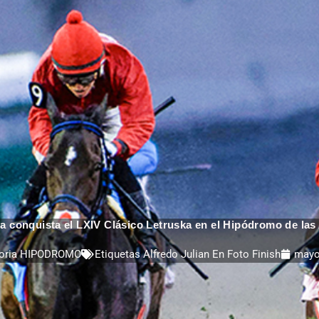
 conquista el LXIV Clásico Letruska en el Hipódromo de las
oria
HIPODROMO
Etiquetas
Alfredo Julian En Foto Finish
mayo