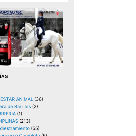
ÍAS
NESTAR ANIMAL
(36)
era de Barriles
(2)
RRERIA
(1)
CIPLINAS
(213)
diestramiento
(55)
oncurso Completo
(6)