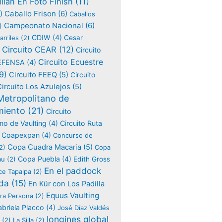
lian En Foto Finish
(11)
Caballo Frison
(6)
)
Caballos
Campeonato Nacional
(6)
)
CDIW
(4)
arriles
(2)
Cesar
Circuito CEAR
(12)
Circuito
Circuito Ecuestre
DEFENSA
(4)
9)
Circuito FEEQ
(5)
Circuito
Circuito Los Azulejos
(5)
 Metropolitano de
miento
(21)
Circuito
no de Vaulting
(4)
Circuito Ruta
Coapexpan
(4)
Concurso de
Copa Cuadra Macaria
(5)
2)
Copa
Copa Puebla
(4)
au
(2)
Edith Gross
En el paddock
ce Tapalpa
(2)
da
(15)
En Kür con Los Padilla
Equus Vaulting
ra Persona
(2)
briela Placco
(4)
José Díaz Valdés
longines global
(2)
La Silla
(2)