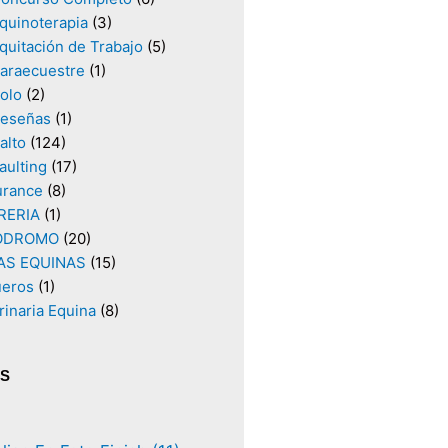
quinoterapia
(3)
quitación de Trabajo
(5)
araecuestre
(1)
olo
(2)
eseñas
(1)
alto
(124)
aulting
(17)
urance
(8)
RERIA
(1)
ODROMO
(20)
AS EQUINAS
(15)
ueros
(1)
rinaria Equina
(8)
AS