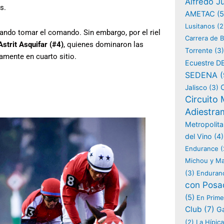
Alfredo Ju
s.
AMETAC
(5
Lusitanos
(2
ntando tomar el comando. Sin embargo, por el riel
Carrera de B
Astrit Asquifar (#4)
, quienes dominaron las
Torrente
(3)
mente en cuarto sitio.
Ecuestre 
SEDENA
(
Jalisco
(3)
Circuito
Adiestra
Metropolita
del Vino
(4)
Endurance
(
Michou y M
(3)
Enduran
con Posa
(5)
En Prime
Club
(7)
Ga
(2)
La Hípica