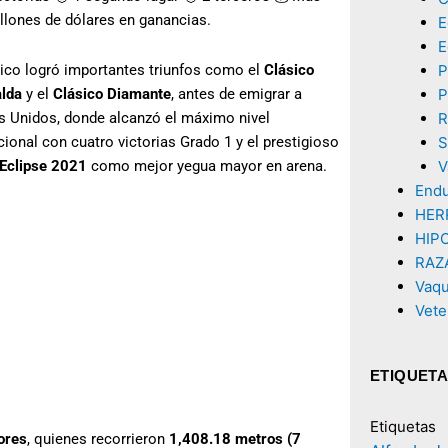
llones de dólares en ganancias.
E
E
P
ico logró importantes triunfos como el
Clásico
P
lda
y el
Clásico Diamante
, antes de emigrar a
R
s Unidos, donde alcanzó el máximo nivel
S
cional con cuatro victorias Grado 1 y el prestigioso
V
 Eclipse 2021
como mejor yegua mayor en arena.
End
HER
HIP
RAZ
Vaq
Vete
ETIQUET
Etiquetas
ores
, quienes recorrieron
1,408.18 metros (7