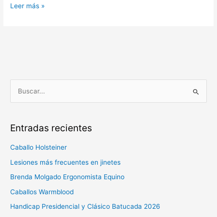
Leer más »
B
u
s
Entradas recientes
c
a
Caballo Holsteiner
r
Lesiones más frecuentes en jinetes
p
Brenda Molgado Ergonomista Equino
o
Caballos Warmblood
r
Handicap Presidencial y Clásico Batucada 2026
: