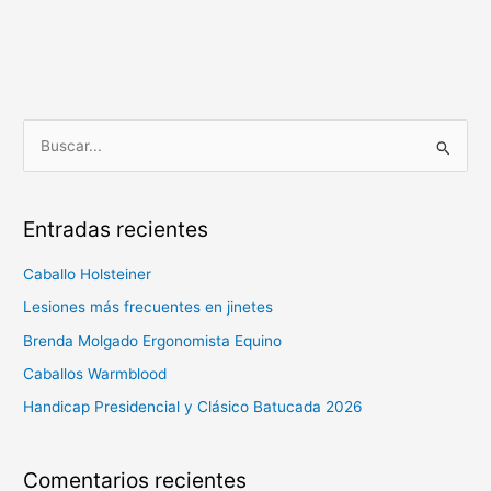
B
u
s
Entradas recientes
c
a
Caballo Holsteiner
r
Lesiones más frecuentes en jinetes
p
Brenda Molgado Ergonomista Equino
o
Caballos Warmblood
r
Handicap Presidencial y Clásico Batucada 2026
:
Comentarios recientes