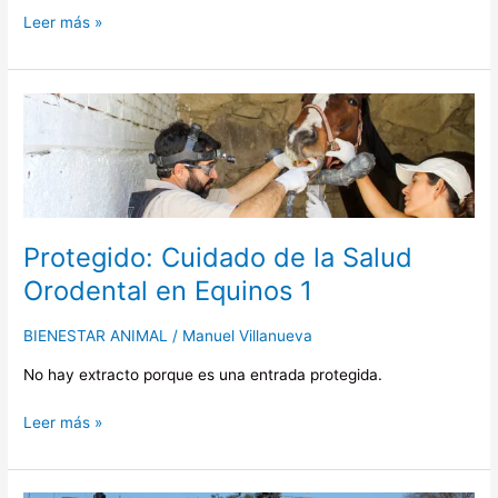
Leer más »
Protegido:
Cuidado
de
la
Salud
Orodental
Protegido: Cuidado de la Salud
en
Equinos
Orodental en Equinos 1
1
BIENESTAR ANIMAL
/
Manuel Villanueva
No hay extracto porque es una entrada protegida.
Leer más »