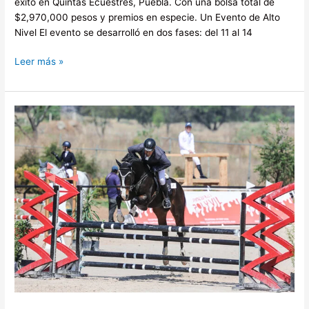
éxito en Quintas Ecuestres, Puebla. Con una bolsa total de
$2,970,000 pesos y premios en especie. Un Evento de Alto
Nivel El evento se desarrolló en dos fases: del 11 al 14
Leer más »
Ejercicio
Complementario
de
Trabajo
de
Rincones