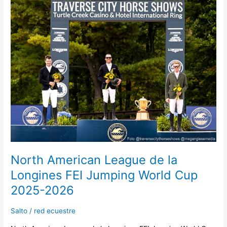
North
American
League
de
la
Longines
FEI
Jumping
World
Cup
2025-
2026
North American League de la
Longines FEI Jumping World Cup
2025-2026
Salto
/
red ecuestre