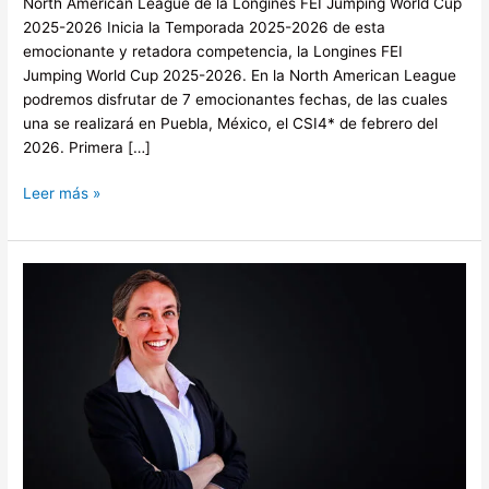
North American League de la Longines FEI Jumping World Cup
2025-2026 Inicia la Temporada 2025-2026 de esta
emocionante y retadora competencia, la Longines FEI
Jumping World Cup 2025-2026. En la North American League
podremos disfrutar de 7 emocionantes fechas, de las cuales
una se realizará en Puebla, México, el CSI4* de febrero del
2026. Primera […]
Leer más »
Alejandra
Orozco,
miembro
del
Comité
de
Vaulting
de
la