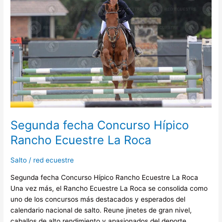
Concurso
Hípico
Rancho
Ecuestre
La
Roca
Segunda fecha Concurso Hípico
Rancho Ecuestre La Roca
Salto
/
red ecuestre
Segunda fecha Concurso Hípico Rancho Ecuestre La Roca
Una vez más, el Rancho Ecuestre La Roca se consolida como
uno de los concursos más destacados y esperados del
calendario nacional de salto. Reune jinetes de gran nivel,
caballos de alto rendimiento y apasionados del deporte