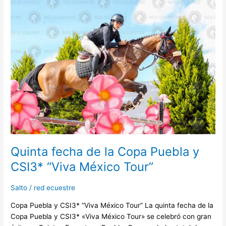
Quinta
fecha
de
la
Copa
Puebla
y
CSI3*
“Viva
México
Tour”
Quinta fecha de la Copa Puebla y
CSI3* “Viva México Tour”
Salto
/
red ecuestre
Copa Puebla y CSI3* “Viva México Tour” La quinta fecha de la
Copa Puebla y CSI3* «Viva México Tour» se celebró con gran