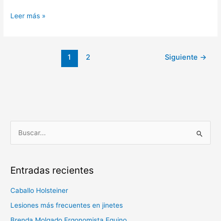
Leer más »
1
2
Siguiente
→
B
u
s
Entradas recientes
c
a
Caballo Holsteiner
r
Lesiones más frecuentes en jinetes
p
Brenda Molgado Ergonomista Equino