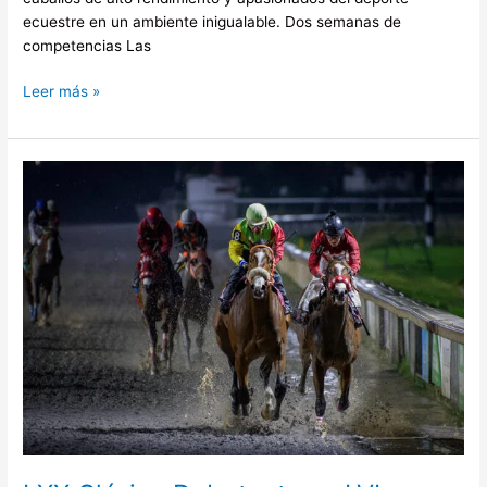
ecuestre en un ambiente inigualable. Dos semanas de
competencias Las
Leer más »
LXX
Clásico
Debutantes
y
LVI
Clásico
Ciudad
de
México