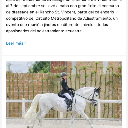
al 7 de septiembre se llevó a cabo con gran éxito el concurso
de dressage en el Rancho St. Vincent, parte del calendario
competitivo del Circuito Metropolitano de Adiestramiento, un
evento que reunió a jinetes de diferentes niveles, todos
apasionados del adiestramiento ecuestre.
Leer más »
CDI
W
Dressage
2025
abre
sus
puertas
a
talentos
jóvenes