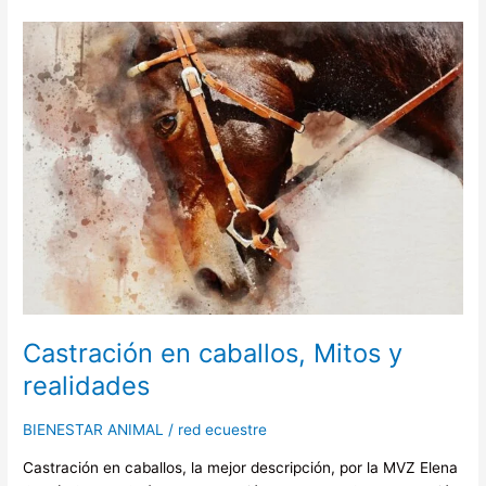
Castración
en
caballos,
Mitos
y
realidades
Castración en caballos, Mitos y
realidades
BIENESTAR ANIMAL
/
red ecuestre
Castración en caballos, la mejor descripción, por la MVZ Elena