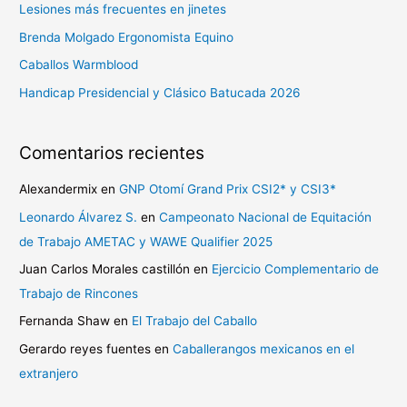
r
Lesiones más frecuentes en jinetes
p
Brenda Molgado Ergonomista Equino
o
Caballos Warmblood
r
Handicap Presidencial y Clásico Batucada 2026
:
Comentarios recientes
Alexandermix
en
GNP Otomí Grand Prix CSI2* y CSI3*
Leonardo Álvarez S.
en
Campeonato Nacional de Equitación
de Trabajo AMETAC y WAWE Qualifier 2025
Juan Carlos Morales castillón
en
Ejercicio Complementario de
Trabajo de Rincones
Fernanda Shaw
en
El Trabajo del Caballo
Gerardo reyes fuentes
en
Caballerangos mexicanos en el
extranjero