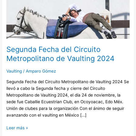
Segunda
Fecha
del
Circuito
Metropolitano
de
Vaulting
Segunda Fecha del Circuito
2024
Metropolitano de Vaulting 2024
Vaulting
/
Amparo Gómez
Segunda Fecha del Circuito Metropolitano de Vaulting 2024 Se
llevó a cabo la Segunda fecha y cierre del Circuito
Metropolitano de Vaulting 2024, el día 24 de noviembre, la
sede fue Caballie Ecuestrian Club, en Ocoyoacac, Edo Méx.
Unión de clubes para la organización Con el ánimo de seguir
avanzando con el vaulting en México […]
Leer más »