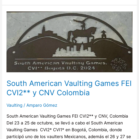
South
American
Vaulting
Games
FEI
CVI2**
y
CNV
Colombia
South American Vaulting Games FEI
CVI2** y CNV Colombia
Vaulting
/
Amparo Gómez
South American Vaulting Games FEI CVI2** y CNV, Colombia
Del 23 a 25 de octubre, se llevó a cabo el South American
Vaulting Games CVI2* CVI1* en Bogotá, Colombia, donde
participó uno de los vaulters Mexicanos, además el 26 y 27 se