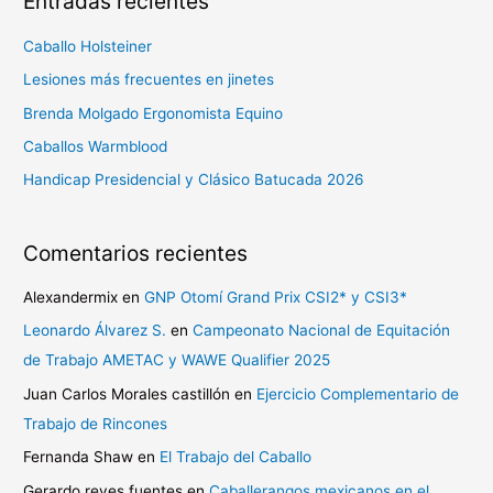
Entradas recientes
c
a
Caballo Holsteiner
r
Lesiones más frecuentes en jinetes
p
Brenda Molgado Ergonomista Equino
o
Caballos Warmblood
r
Handicap Presidencial y Clásico Batucada 2026
:
Comentarios recientes
Alexandermix
en
GNP Otomí Grand Prix CSI2* y CSI3*
Leonardo Álvarez S.
en
Campeonato Nacional de Equitación
de Trabajo AMETAC y WAWE Qualifier 2025
Juan Carlos Morales castillón
en
Ejercicio Complementario de
Trabajo de Rincones
Fernanda Shaw
en
El Trabajo del Caballo
Gerardo reyes fuentes
en
Caballerangos mexicanos en el