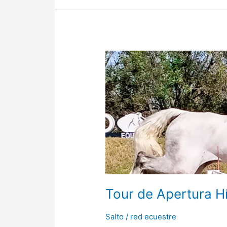
Tour
de
Apertura
Hípica
Tour de Apertura H
Salto
/
red ecuestre