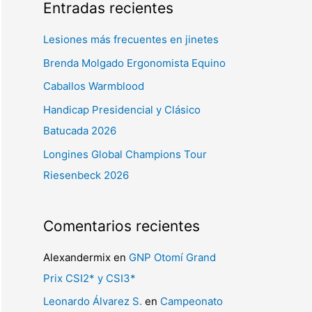
Entradas recientes
c
a
Lesiones más frecuentes en jinetes
r
Brenda Molgado Ergonomista Equino
p
Caballos Warmblood
o
Handicap Presidencial y Clásico
r
Batucada 2026
:
Longines Global Champions Tour
Riesenbeck 2026
Comentarios recientes
Alexandermix
en
GNP Otomí Grand
Prix CSI2* y CSI3*
Leonardo Álvarez S.
en
Campeonato