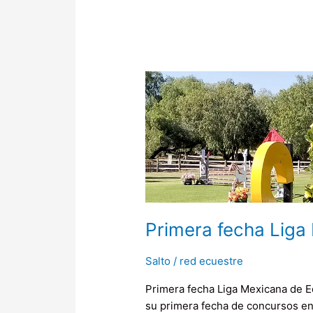
Primera
fecha
Liga
Mexicana
de
Equitación
Primera fecha Liga
Salto
/
red ecuestre
Primera fecha Liga Mexicana de Eq
su primera fecha de concursos en 