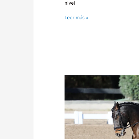
nivel
Leer más »
Primera
Fecha
del
Circuito
Metropolitano
de
Adiestramiento
2025