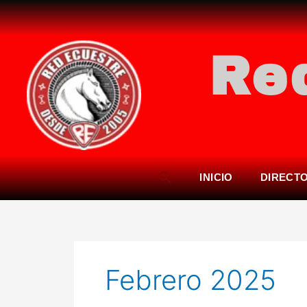
Ir
al
contenido
Re
INICIO
DIRECT
Febrero 2025