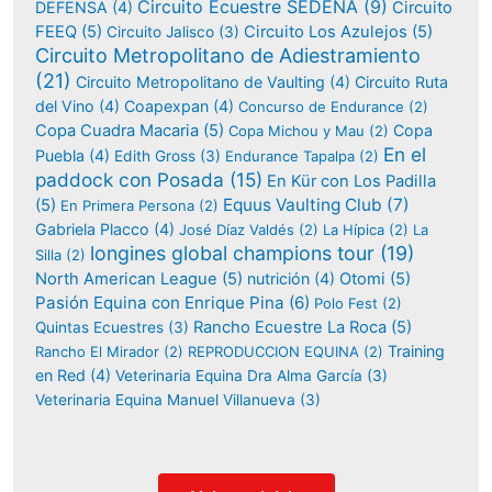
Circuito Ecuestre SEDENA
(9)
DEFENSA
(4)
Circuito
FEEQ
(5)
Circuito Los Azulejos
(5)
Circuito Jalisco
(3)
Circuito Metropolitano de Adiestramiento
(21)
Circuito Metropolitano de Vaulting
(4)
Circuito Ruta
del Vino
(4)
Coapexpan
(4)
Concurso de Endurance
(2)
Copa Cuadra Macaria
(5)
Copa
Copa Michou y Mau
(2)
En el
Puebla
(4)
Edith Gross
(3)
Endurance Tapalpa
(2)
paddock con Posada
(15)
En Kür con Los Padilla
Equus Vaulting Club
(7)
(5)
En Primera Persona
(2)
Gabriela Placco
(4)
José Díaz Valdés
(2)
La Hípica
(2)
La
longines global champions tour
(19)
Silla
(2)
North American League
(5)
nutrición
(4)
Otomi
(5)
Pasión Equina con Enrique Pina
(6)
Polo Fest
(2)
Rancho Ecuestre La Roca
(5)
Quintas Ecuestres
(3)
Training
Rancho El Mirador
(2)
REPRODUCCION EQUINA
(2)
en Red
(4)
Veterinaria Equina Dra Alma García
(3)
Veterinaria Equina Manuel Villanueva
(3)