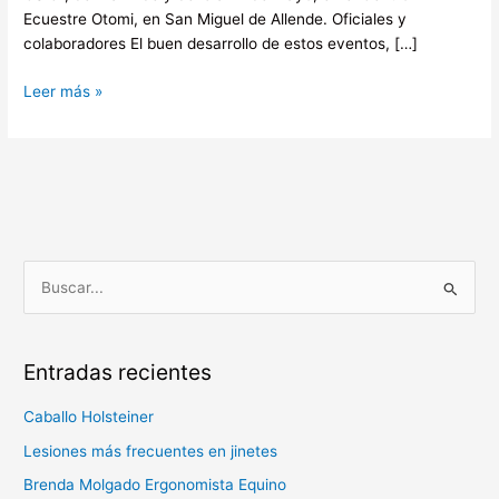
Ecuestre Otomi, en San Miguel de Allende. Oficiales y
colaboradores El buen desarrollo de estos eventos, […]
Leer más »
B
u
s
Entradas recientes
c
a
Caballo Holsteiner
r
Lesiones más frecuentes en jinetes
p
Brenda Molgado Ergonomista Equino