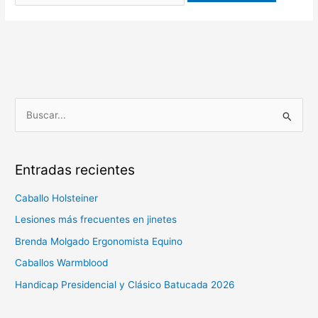
B
u
s
Entradas recientes
c
a
Caballo Holsteiner
r
Lesiones más frecuentes en jinetes
p
Brenda Molgado Ergonomista Equino
o
Caballos Warmblood
r
Handicap Presidencial y Clásico Batucada 2026
: