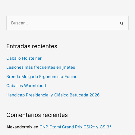
B
u
s
Entradas recientes
c
a
Caballo Holsteiner
r
Lesiones más frecuentes en jinetes
p
Brenda Molgado Ergonomista Equino
o
Caballos Warmblood
r
Handicap Presidencial y Clásico Batucada 2026
:
Comentarios recientes
Alexandermix
en
GNP Otomí Grand Prix CSI2* y CSI3*