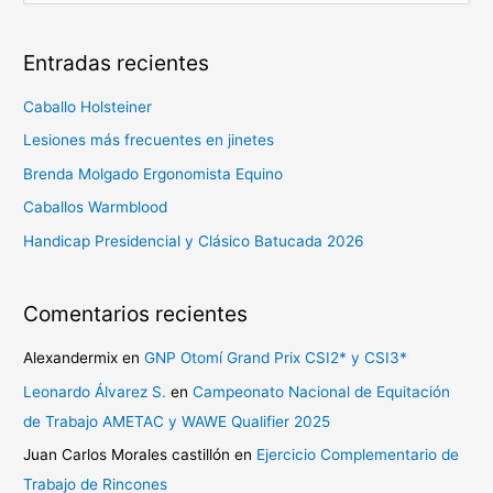
u
s
Entradas recientes
c
a
Caballo Holsteiner
r
Lesiones más frecuentes en jinetes
p
Brenda Molgado Ergonomista Equino
o
Caballos Warmblood
r
Handicap Presidencial y Clásico Batucada 2026
:
Comentarios recientes
Alexandermix
en
GNP Otomí Grand Prix CSI2* y CSI3*
Leonardo Álvarez S.
en
Campeonato Nacional de Equitación
de Trabajo AMETAC y WAWE Qualifier 2025
Juan Carlos Morales castillón
en
Ejercicio Complementario de
Trabajo de Rincones